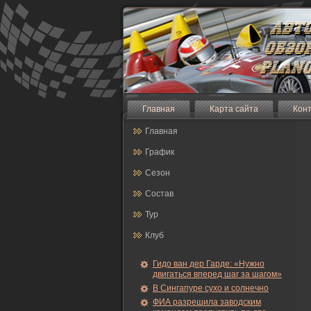
Главная
Карта сайта
Кон
Главная
График
Сезон
Состав
Тур
Клуб
Гидо ван дер Гарде: «Нужно
двигаться вперед шаг за шагом»
В Сингапуре сухо и солнечно
ФИА разрешила заводским