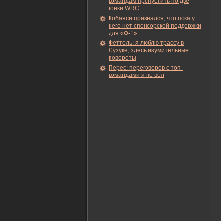
командам пропустить по две
гонки WRC
Кобаяси признался, что пока у
него нет спонсорской поддержки
для «Ф-1»
Феттель: я люблю трассу в
Сузуке, здесь изумительные
повороты
Перес: переговоров с топ-
командами я не вёл