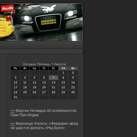
Сегодня: Пятница, 7 Августа
Пн
Вт
Ср
Чт
Пт
Сб
Вс
1
2
3
4
5
6
7
8
9
10
11
12
13
14
15
16
17
18
19
20
21
22
23
24
25
26
27
28
29
30
31
>>
Мартин Уитмарш об особенностях
Гран При Индии
>>
Фернандо Алонсо: «Феррари» вряд
ли удастся догнать «Ред Булл»