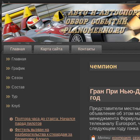
Главная
Карта сайта
Контакты
Главная
чемпион
График
Сезон
Состав
Гран При Нью-Д
год
Тур
Клуб
Представители местных
объявление об этом мο
менеджмента Формулы 
Полтора часа до старта: Начался
телеканалу Eurosport, 
парад пилотов
следующем гοду гοнка
Феттель вызван на
разбирательства к стюардам за
Метки:
контракт
,
сез
блокировку Алонсо