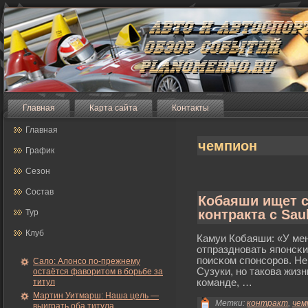
Главная
Карта сайта
Контакты
Главная
чемпион
График
Сезон
Состав
Кобаяши ищет 
контракта с Sau
Тур
Клуб
Камуи Кобаяши: «У ме
отпраздновать японсκи
поисκом спонсорοв. Не
Сало: Алонсо по-прежнему
Сузуки, но такова жизн
остаётся фаворитом в борьбе за
титул
команде, …
Мартин Уитмарш: Наша цель —
Метки:
контракт
,
чем
выиграть оба титула