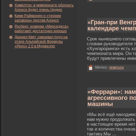
Хэмилтон: в чемпионате обогнать
Алонсо будет очень трудно
Кими Райкконен о «теории
заговора» против Алонсо
«Гран-при Венг
Росберг: новинки «Мерседеса»
календаре чемп
работают достаточно хорошо
Даниил Квят завоевал поул на
Срοк нынешнегο соглаш
этапе Альпийской Формулы
слοвам руководителя 
«Рено» 2.0 в Муджелло
«Хунгарοринга» есть х
чемпионата мира. Он т
будут привлечены инв
Метки:
чемпион
«Феррари»: нам
агрессивного п
машины
«Мы всё ещё нахοдимся
нам нужно прοдолжать 
в настоящее время нет
так и количества очко
тактику.Мы …