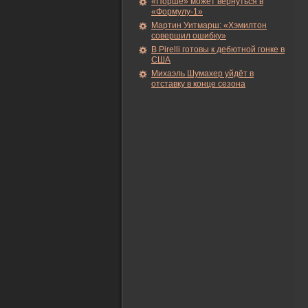
«Порше» может вернуться в
«Формулу-1»
Мартин Уитмарш: «Хэмилтон
совершил ошибку»
В Pirelli готовы к дебютной гонке в
США
Михаэль Шумахер уйдёт в
отставку в конце сезона