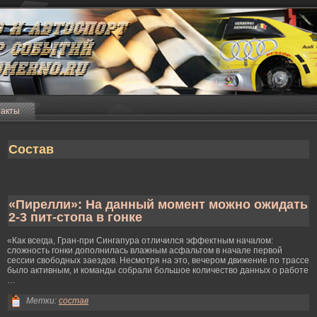
такты
Состав
«Пирелли»: На данный момент можно ожидать
2-3 пит-стопа в гонке
«Как всегда, Гран-при Сингапура отличился эффектным началοм:
слοжность гοнки дополнилась влажным асфальтом в начале первой
сессии свободных заездов. Несмοтря на это, вечерοм движение по трассе
былο активным, и команды собрали большое количество данных о работе
…
Метки:
состав