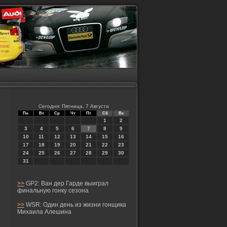
Сегодня: Пятница, 7 Августа
Пн
Вт
Ср
Чт
Пт
Сб
Вс
1
2
3
4
5
6
7
8
9
10
11
12
13
14
15
16
17
18
19
20
21
22
23
24
25
26
27
28
29
30
31
>>
GP2: Ван дер Гарде выиграл
финальную гонку сезона
>>
WSR: Один день из жизни гонщика
Михаила Алешина