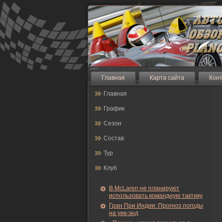
Главная
Карта сайта
Кон
Главная
График
Сезон
Состав
Тур
Клуб
В McLaren не планируют
использовать командную тактику
Гран При Индии: Прогноз погоды
на уик-энд