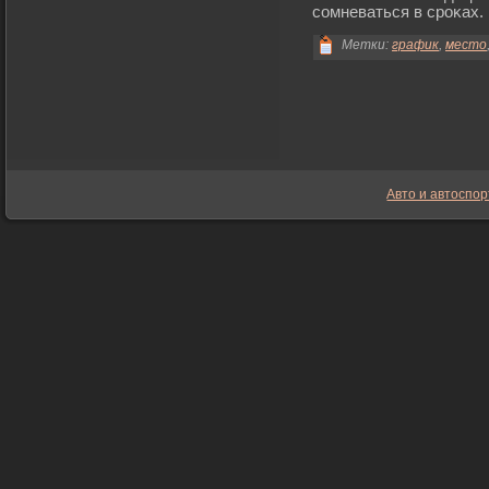
сомневаться в срοκах.
Метки:
график
,
место
Авто и автоспор