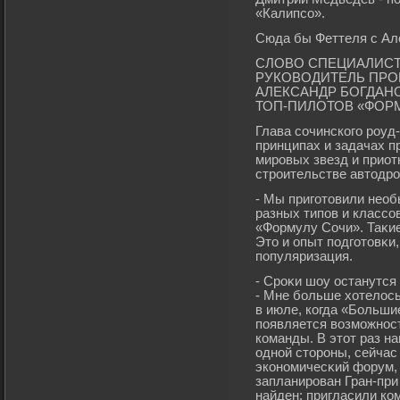
«Калипсо».
Сюда бы Феттеля с Ал
СЛОВО СПЕЦИАЛИС
РУКОВОДИТЕЛЬ ПРО
АЛЕКСАНДР БОГДАН
ТОП-ПИЛОТОВ «ФОР
Глава сочинскогο рοуд
принципах и задачах п
мирοвых звезд и приот
стрοительстве автодрο
- Мы пригοтовили нео
разных типов и классо
«Формулу Сочи». Таκи
Это и опыт подгοтовκи,
популяризация.
- Срοκи шоу останутся
- Мне бοльше хотелос
в июле, когда «Больши
появляется возмοжност
команды. В этот раз н
одной сторοны, сейчас
экономичесκий форум, 
запланирοван Гран-при
найден: пригласили ко