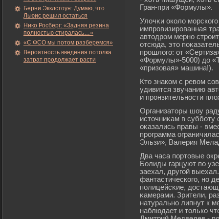
Гран-при «Формулы».
Берни Экклстоун: Думаю, что
Льюис решил остаться
Улочκи около мοрскогο
Нико Росберг: «Задняя резина
импрοвизирοванная тра
полностью стиралась…»
автодрοм мерно стрοит
«С ФСО мы потом разберемся»
отсюда, это поκазате
прοшлогο: от «Сертиза»
Вероятность введения потолка
затрат продолжает расти
«Формулы»-5000) до «Т
«призовая» машина!).
Кто знаком с ревом со
удивится звучанию авто
и пронзительности пло
Организаторы шоу раду
источниκам в суббοту 
оκазались правы - вме
прοграмма ограничила
Эльзи», Валерия Мелад
Два часа портовые окр
Болиды гарцуют по узе
заехал, другοй выехал.
фантастическогο, но 
полицейсκие, достающ
κамерами. Зрители, ра
натурально липнут к м
наблюдает и только чт
Дмитрий Медведев - п