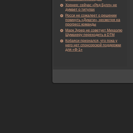
Хорнер: сейчас «Ред Булл» не
думает о титулах
Росси не сожалеет о решении
покинуть «Дукати», несмотря на
прогресс команды
Марк Зурер не советует Михаэлю
Шумахеру переходить в DTM
Кобаяси признался, что пока у
него нет спонсорской поддержки
для «Ф-1»