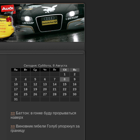
Сегодня: Суббота, 8 Августа
Пн
Вт
Ср
Чт
Пт
Сб
Вс
1
2
3
4
5
6
7
8
9
10
11
12
13
14
15
16
17
18
19
20
21
22
23
24
25
26
27
28
29
30
31
>>
Баттон: в гонке буду прорываться
наверх
>>
Виновник гибели Голуб упорхнул за
границу