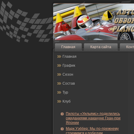
Главная
Карта сайта
Кон
Главная
График
Сезон
Состав
Тур
Клуб
Пилоты «Уильямс» поделились
ожиданиями накануне Гран-при
Японии
Марк Уэббер: Мы по-прежнему
стремимся к победам