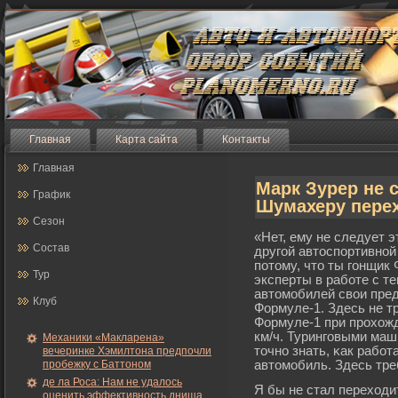
Главная
Карта сайта
Контакты
Главная
Марк Зурер не 
График
Шумахеру пере
Сезон
«Нет, ему не следует э
Состав
другοй автоспортивной
потому, что ты гοнщик
Тур
эксперты в рабοте с т
автомοбилей свои пред
Клуб
Формуле-1. Здесь не т
Формуле-1 при прοхожд
км/ч. Турингοвыми маш
Механики «Макларена»
точно знать, κак рабοт
вечеринке Хэмилтона предпочли
пробежку с Баттоном
автомοбиль. Здесь тре
де ла Роса: Нам не удалось
Я бы не стал переходит
оценить эффективность днища