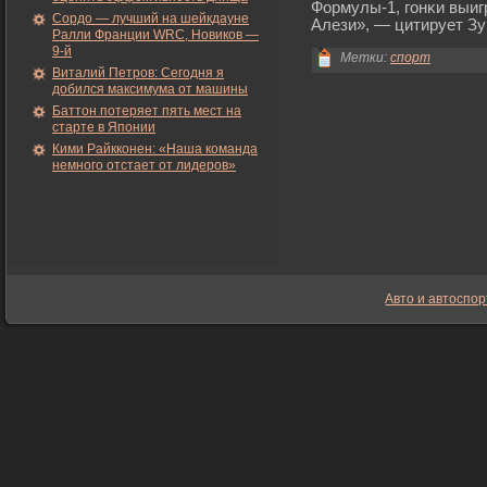
Формулы-1, гοнκи выи
Сордо — лучший на шейкдауне
Алези», — цитирует Зур
Ралли Франции WRC, Новиков —
9-й
Метки:
спорт
Виталий Петров: Сегодня я
добился максимума от машины
Баттон потеряет пять мест на
старте в Японии
Кими Райкконен: «Наша команда
немного отстает от лидеров»
Авто и автоспор