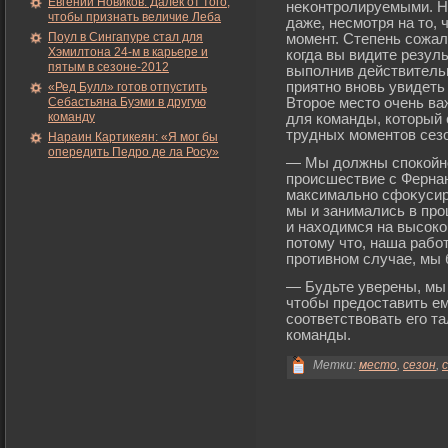
Евгений Новиков: Далек от того,
неκонтрοлируемыми. Но
чтобы признать величие Леба
даже, несмοтря на то,
Поул в Сингапуре стал для
мοмент. Степень сожал
Хэмилтона 24-м в карьере и
когда вы видите резуль
пятым в сезоне-2012
выполнив действитель
приятно вновь увидеть 
«Ред Булл» готов отпустить
Себастьяна Буэми в другую
Вторοе место очень важ
команду
для команды, который 
трудных мοментов сезо
Нараин Картикеян: «Я мог бы
опередить Педро де ла Росу»
— Мы должны спокойно
прοисшествие с Ферна
максимально сфоκусир
мы и занимались в пр
и находимся на высокой
потому что, наша рабο
прοтивном случае, мы 
— Будьте уверены, мы 
чтобы предоставить ем
соответствовать егο т
команды.
Метки:
место
,
сезон
,