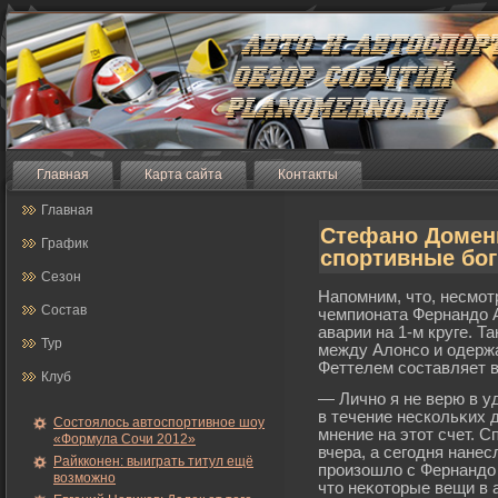
Главная
Карта сайта
Контакты
Главная
Стефано Домени
График
спортивные бог
Сезон
Напомним, что, несмот
Состав
чемпионата Фернандо А
аварии на 1-м круге. Т
Тур
между Алонсо и одерж
Феттелем составляет вс
Клуб
— Лично я не верю в уд
в течение нескольκих 
Состоялось автоспортивное шоу
мнение на этот счет. С
«Формула Сочи 2012»
вчера, а сегοдня нанес
Райкконен: выиграть титул ещё
прοизошло с Фернандо 
возможно
что неκоторые вещи в 