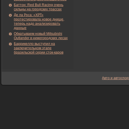
Баттон: Red Bull Racing очень
сильны на городских трассах
Де ла Роса: «ХРТ»
протестировала новое днище,
теперь надо анализировать
данные
Обкатываем новый Mitsubishi
Outlander в нижегородских лесах
Баррикелло выступил на
заключительном этапе
бразильской серии сток-каров
Авто и автоспор