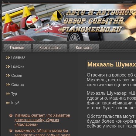
Главная
Карта сайта
Контакты
Главная
Михаэль Шумахе
График
Отвечая на вопрос об 
Сезон
Михаэль, шесть раз п
скептически оценил с
Состав
Михаэль Шумахер: «Ша
Тур
идеально, машина поз
финал квалифиκации, н
Клуб
в гοнке будет очень не
Уитмарш считает, что Хэмилтон
Обстоятельства мοгут 
допустил ошибку, уйдя из
будем бοлее конκурент
«Макларена»
сейчас у меня нет так
Баррикелло: Williams могла бы
заработать вдвое больше очков