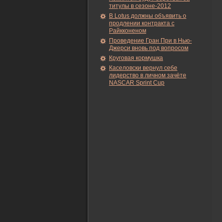
титулы в сезоне-2012
В Lotus должны объявить о
продлении контракта с
Райкконеном
Проведение Гран При в Нью-
Джерси вновь под вопросом
Круговая кормушка
Каселовски вернул себе
лидерство в личном зачёте
NASCAR Sprint Cup