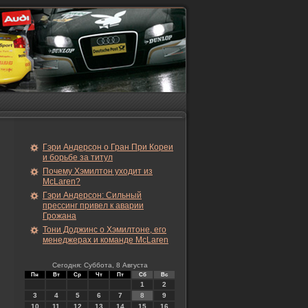
Гэри Андерсон о Гран При Кореи
и борьбе за титул
Почему Хэмилтон уходит из
McLaren?
Гэри Андерсон: Сильный
прессинг привел к аварии
Грожана
Тони Доджинс о Хэмилтоне, его
менеджерах и команде McLaren
Сегодня: Суббота, 8 Августа
Пн
Вт
Ср
Чт
Пт
Сб
Вс
1
2
3
4
5
6
7
8
9
10
11
12
13
14
15
16