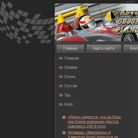
Главная
Карта сайта
Кон
Главная
График
Сезон
Состав
Тур
Клуб
«Рено» надеется, что на Гран-
при Кореи компании удастся
завоевать 200-й поул
Уитмарш: «Макларен» и
Хэмилтон будут бороться за