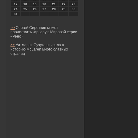
17
18
19
20
21
22
23
24
25
26
27
28
29
30
31
>>
Сергей Сироткин может
продолжить карьеру в Мировой серии
«Рено»
>>
Уитмарш: Сузука вписала в
историю McLaren много славных
страниц