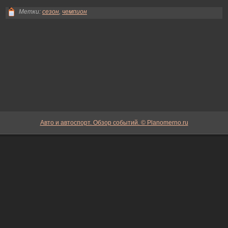
Метки:
сезон
,
чемпион
Авто и автоспорт. Обзор событий. © Planomerno.ru