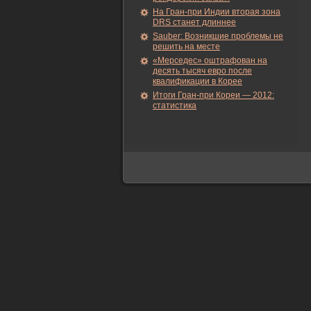
На Гран-при Индии вторая зона
DRS станет длиннее
Sauber: Возникшие проблемы не
решить на месте
«Мерседес» оштрафован на
десять тысяч евро после
квалификации в Корее
Итоги Гран-при Кореи — 2012:
статистика