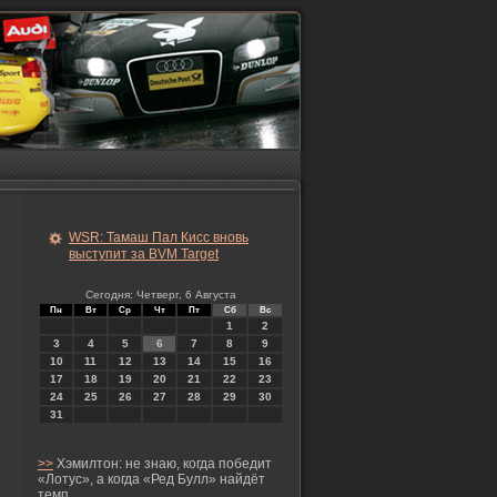
WSR: Тамаш Пал Кисс вновь
выступит за BVM Target
Сегодня: Четверг, 6 Августа
Пн
Вт
Ср
Чт
Пт
Сб
Вс
1
2
3
4
5
6
7
8
9
10
11
12
13
14
15
16
17
18
19
20
21
22
23
24
25
26
27
28
29
30
31
>>
Хэмилтон: не знаю, когда победит
«Лотус», а когда «Ред Булл» найдёт
темп