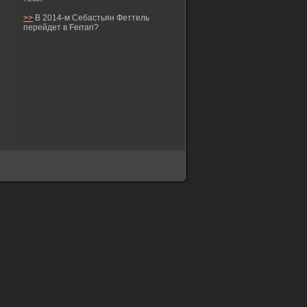
>>
В 2014-м Себастьян Феттель
перейдет в Ferrari?