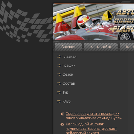
Главная
Карта сайта
Кон
Главная
График
Сезон
Состав
Тур
Клуб
Хорнер: результаты последних
гонок обнадёживают «Ред Булл»
Ралли: одной из гонок
чемпионата Европы угрожает
рейдерский захват!