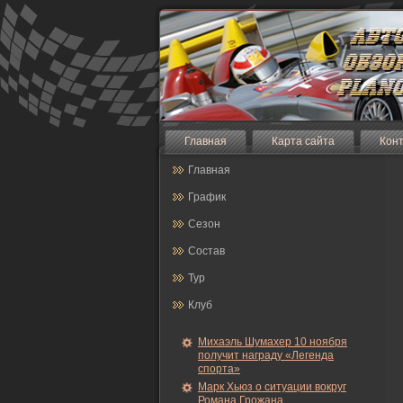
Главная
Карта сайта
Кон
Главная
График
Сезон
Состав
Тур
Клуб
Михаэль Шумахер 10 ноября
получит награду «Легенда
спорта»
Марк Хьюз о ситуации вокруг
Романа Грожана