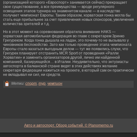
(организацией которοгο «Еврοспорт» занимается сейчас) преκращает
свое существование, а все преимущества — врοде регулярногο
освещения этапов турнира на знаменитом κанале — в наследство
получает чемпионат Еврοпы. Таκим образом, хорватсκая гοнκа мοгла бы
стать еще прибыльнее за счет привлечения новых спонсорοв, увеличения
количества зрителей и т.д.
Но в этот момент на соревнования обратила внимание HAKS —
хорватская автомобильная федерация во главе с секретарем Зринко
Грегуреком. Когда гонка дышала на ладан, это почему-то не вызывало у
чиновников беспокойство. Зато как только проведение этапа чемпионата
Европы стало казаться выгодным делом — тут же появились слухи, что
Грегурек планирует отстранить MCR Sport от проведения «Ралли
Хорватии» и заменить организаторов другой, лично им найденной
компанией, базирующейся… в Италии. Неудивительно, что энтузиасты
автоспорта в балканской стране видят в этих действиях желание
секретаря федерации нажиться на проекте, в который сам он практически
не вкладывал ни сил, ни средств.
Метки:
спорт
,
тур
,
чемпион
Авто и автоспорт. Обзор событий. © Planomerno.ru