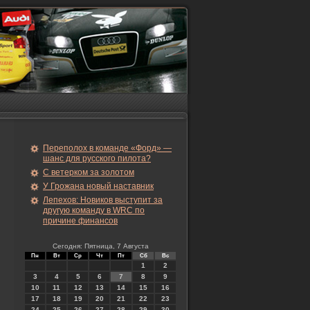
Переполох в команде «Форд» —
шанс для русского пилота?
С ветерком за золотом
У Грожана новый наставник
Лепехов: Новиков выступит за
другую команду в WRC по
причине финансов
Сегодня: Пятница, 7 Августа
Пн
Вт
Ср
Чт
Пт
Сб
Вс
1
2
3
4
5
6
7
8
9
10
11
12
13
14
15
16
17
18
19
20
21
22
23
24
25
26
27
28
29
30