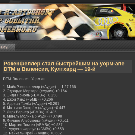
такты
Рокенфеллер стал быстрейшим на уорм-апе
DTM в Валенсии, Култхард — 19-й
DTM. Валенсия. Уорм-ап
1. Майк Рокенфеллер («Ауди») — 1:27.166
2. Эдоардо Мортара («Ауди») +0.164
3. Энди Приоль («БМВ») +0.258
4. Джои Хэнд («БМВ») +0.266
5. Адриан Тамбэ («Ауди») +0.291
6. Маттиас Экстрём («Ауди») +0.447
7. Дирк Вернер («БМВ») +0.485
8. Мигель Молина («Ауди») +0.498
9. Филипе Альбукерке («Ауди») +0.511
10. Мартин Томчик («БМВ») +0.537
11. Аугусто Фарфус («БМВ») +0.658
12. Райхель Фрей («Ауди») +0.682