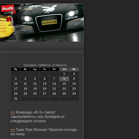
Сегодня: Суббота, 8 Августа
Пн
Вт
Ср
Чт
Пт
Сб
Вс
1
2
3
4
5
6
7
8
9
10
11
12
13
14
15
16
17
18
19
20
21
22
23
24
25
26
27
28
29
30
31
>>
Команды «Ф-1» смогут
«выпрямлять» нос болидов со
следующего сезона
>>
Гран При Японии: Прогноз погоды
на гонку