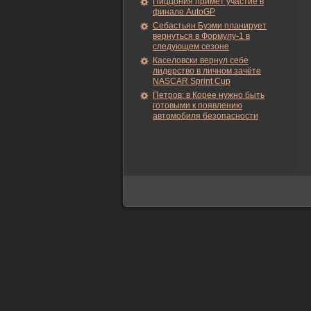
Пиццония примет участие в
финале AutoGP
Себастьян Буэми планирует
вернуться в Формулу-1 в
следующем сезоне
Каселовски вернул себе
лидерство в личном зачёте
NASCAR Sprint Cup
Петров: в Корее нужно быть
готовыми к появлению
автомобиля безопасности