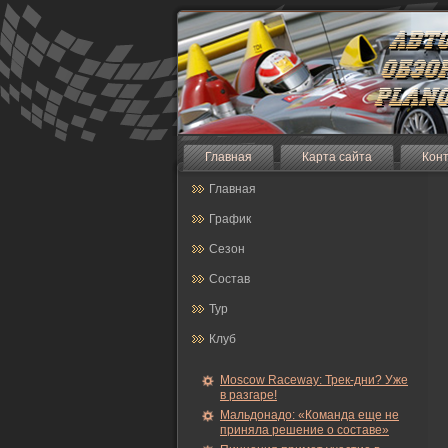
Главная
Карта сайта
Кон
Главная
График
Сезон
Состав
Тур
Клуб
Moscow Raceway: Трек-дни? Уже
в разгаре!
Мальдонадо: «Команда еще не
приняла решение о составе»