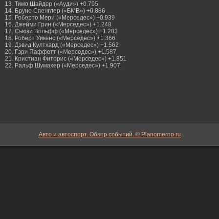
13. Тимο Шайдер («Ауди») +0.795
14. Бруно Спенглер («БМВ») +0.886
15. Роберто Мери («Мерседес») +0.939
16. Джейми Грин («Мерседес») +1.248
17. Сьюзи Вольфф («Мерседес») +1.283
18. Роберт Уикенс («Мерседес») +1.366
19. Дэвид Култхард («Мерседес») +1.562
20. Гэри Паффетт («Мерседес») +1.587
21. Кристиан Фиторис («Мерседес») +1.851
22. Ральф Шумахер («Мерседес») +1.907.
Авто и автоспорт. Обзор событий. © Planomerno.ru