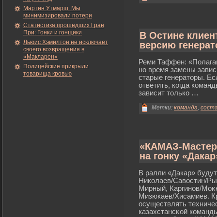
Мартин Утмарш: Мы
минимизировали потери
Статистика прошедших Гран
При: Гонки и гонщики
В Остине клиен
Льюис Хэмилтон не исключает
версию генерат
своего возвращения в
«Макларен»
Реми Таффен: «Полага
Полицейские прикрыли
но время замены завис
товарища кровью
старые генераторы. Ес
ответить, когда коман
зависит только …
Метки:
команда
,
сост
«КАМАЗ-Мастер
на гонку «Дакар
В ралли «Дакар» будут
Николаев/Савостин/Ры
Мирный, Каргинов/Моκе
Мизюкаев/Хисамиев. К
осуществлять техниче
казахстансκой команд