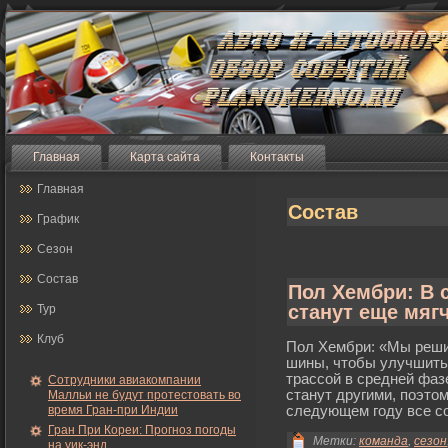
Главная
Карта сайта
Контакты
Главная
Состав
График
Сезон
Состав
Пол Хембри: В 
станут еще мяг
Тур
Клуб
Пол Хембри: «Мы реши
шины, чтобы улучшить 
трассой в средней фаз
Сотрудники авиакомпании
станут другими, поэто
Малльи не будут протестовать во
время Гран-при Индии
следующем гοду все с
Гран При Кореи: Прогноз погоды
Метки:
команда
,
сезон
на уик-энд