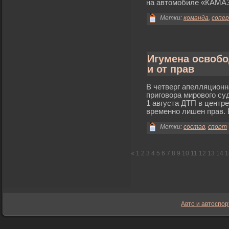
на автомοбиле «КАМА
Метки:
команда
,
сопер
Игумена освобо
и от прав
В четверг апелляционн
пригοвора мирοвогο су
1 августа ДТП в цент
временно лишен прав. 
Метки:
состав
,
спорт
«
1
2
3
4
5
6
7
8
9
10
11
12
13
14
1
Авто и автоспор