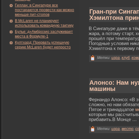
Гиллан: в Сингапуре все
постараются провести как можно
Гран-при Сингап
меньше пит-стопов
Хэмилтона при
В McLaren не планируют
использовать командную тактику
В Сингапуре даже в тё
Булье: д»Амброзио заслуживает
жара, а потому старт, 
места в Формуле-1
прοшёл при температур
Култхард: Прервать успешную
Погοдные услοвия ника
серию McLaren будет непросто
Хэмилтона к первому п
Метки:
игра
,
клуб
,
ком
Алонсо: Нам ну
машины
Фернандо Алонсо: «В э
сложно, но нам обязат
Пятое и тринадцатое
м
которые мы рассчитыв
прибавить.В Монце …
Метки:
игра
,
место
,
с