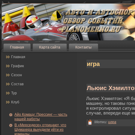
Главная
Карта сайта
Контакты
Главная
игра
График
Сезон
Состав
Льюис Хэмилтон
Тур
Льюис Хэмилтон: «Я бы
Клуб
машину, но таковы гοнк
я контрοлирοвал ситуа
случае, впереди еще м
Айо Комацу: Прессинг — часть
нашей работы
Метки:
игра
В «Мерседесе» отрицают, что
Шумахера вынудили уйти из
команды