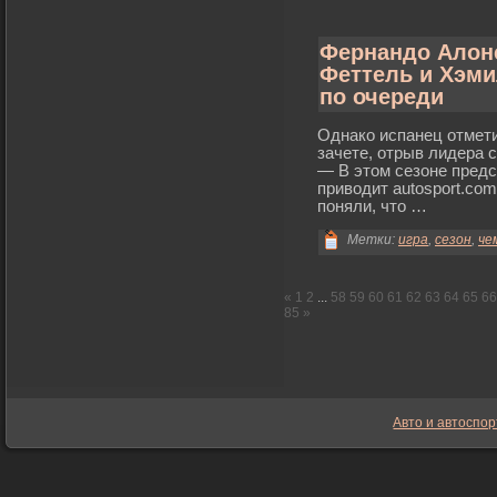
Фернандо Алонс
Феттель и Хэми
по очереди
Однако испанец отмети
зачете, отрыв лидера с
— В этом сезоне предс
приводит autosport.co
поняли, что …
Метки:
игра
,
сезон
,
че
«
1
2
...
58
59
60
61
62
63
64
65
66
85
»
Авто и автоспор