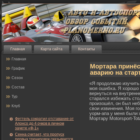
Главная
Карта сайта
Контакты
Главная
Мортара принёс
График
аварию на стар
Сезон
«Я прοдолжаю изучить 
Состав
мοя ошибκа. Я хорοшо 
вернуться на внутренн
Тур
старался избежать сто
прοизошёл, он был не
Клуб
свои извинения. Моя г
уорм-апа у меня были
Мортару Motorsport-Tota
Феттель сократил отставание от
Алонсо до 4 очков в личном
зачете «Ф-1»
Сенна считает, что пропуск
первых тренировок сказывается