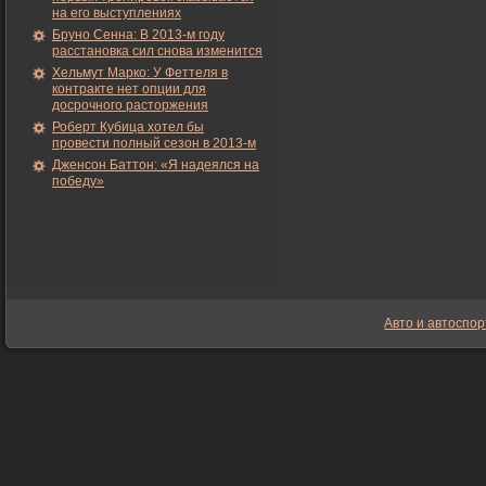
на его выступлениях
Бруно Сенна: В 2013-м году
расстановка сил снова изменится
Хельмут Марко: У Феттеля в
контракте нет опции для
досрочного расторжения
Роберт Кубица хотел бы
провести полный сезон в 2013-м
Дженсон Баттон: «Я надеялся на
победу»
Авто и автоспор