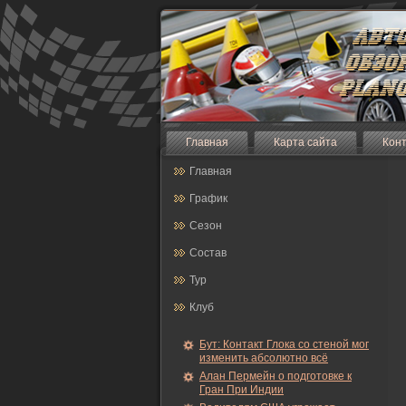
Главная
Карта сайта
Кон
Главная
График
Сезон
Состав
Тур
Клуб
Бут: Контакт Глока со стеной мог
изменить абсолютно всё
Алан Пермейн о подготовке к
Гран При Индии