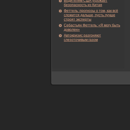
Водителям США угрожает
безопасность из Китая
Феттель: прогнозы о том, как всё
сложится дальше, пусть лучше
строят эксперты
Себастьян Феттель: «Я могу быть
доволен»
Автокризис разгоняют
слезоточивым газом