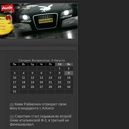
Сегодня: Воскресенье, 9 Августа
Пн
Вт
Ср
Чт
Пт
Сб
Вс
1
2
3
4
5
6
7
8
9
10
11
12
13
14
15
16
17
18
19
20
21
22
23
24
25
26
27
28
29
30
31
>>
Кими Райкконен отрицает свою
вину в инциденте с Алонсо
>>
Сироткин стал седьмым во второй
гонке итальянской Ф-3, в третьей не
финишировал