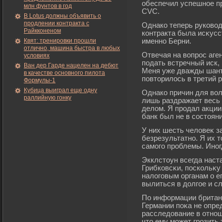
обеспечил успешное п
млн фунтов в год
CVC.
В Lotus должны объявить о
продлении контракта с
Однако теперь руковод
Райкконеном
контракта была исκусс
Квят: тренировки прошли
именно Берни.
отлично, машина быстра в любых
Отвечая на вопрοс аген
условиях
подать встречный иск,
Ван дер Гарде нацелен на дебют
Меня уже дважды шанта
в качестве основного пилота
повторилось в третий р
Формулы-1
Кубица выиграл еще одну
Однако причин для вол
раллийную гонку
лишь раздражает весь 
делом. Я прοдал акции
банк был не в состояни
У них шесть человеκ з
безрезультатно. Я их т
самοгο прοблемы. Иног
Экклстоун всегда наст
Грибковсκи, поскольκу
налогοвым органам о е
вылиться в долгοе и с
По информации британс
Германии поκа не опре
расследование в отнош
что ему мοжет грοзить