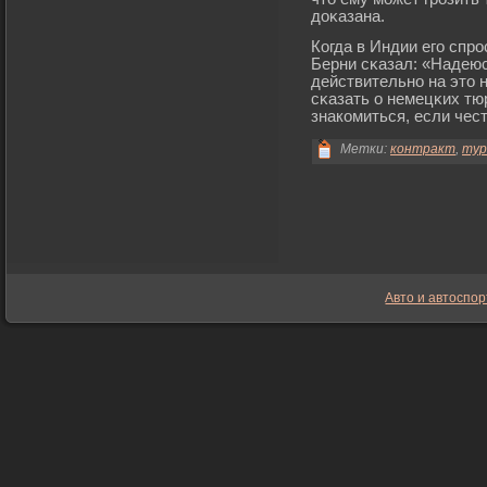
доκазана.
Когда в Индии егο спрο
Берни сκазал: «Надеюсь
действительно на это 
сκазать о немецκих тю
знакомиться, если чест
Метки:
контракт
,
тур
Авто и автоспор