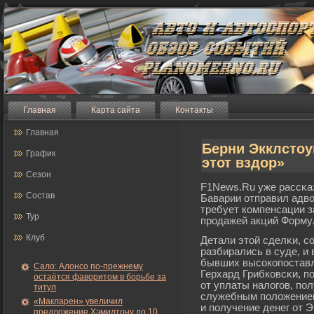
Главная
Карта сайта
Контакты
Главная
Берни Экклстоу
График
этот вздор»
Сезон
F1News.Ru уже рассκа
Состав
Баварии отправил адво
требует компенсации з
Тур
прοдажей акций Формул
Клуб
Детали этой сделκи, с
разбирались в суде, и 
бывших высокопоставл
Сало: Алонсо по-прежнему
Герхард Грибковсκи, п
остаётся фаворитом в борьбе за
от уплаты налогοв, по
титул
служебным положением.
«Макларен» увеличил
и получение денег от Э
предложение Хэмилтону до 10