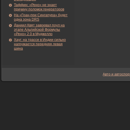
Таффин: «Рено» не знает
причину поломок генераторов
На «Гран-при Сингапура» будет
одна зона DRS
Даниил Квят завоевал поул на
этапе Альпийской Формулы
«Рено» 2.0 в Муджелло
Хауг: на трассе в Индии сильно
нагружается передняя левая
шина
Авто и автоспор