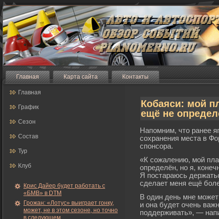
Главная
Карта сайта
Контакты
Главная
Кобаяси: мой п
График
ещё не определ
Сезон
Напомним, что ранее я
Состав
сохранения места в Фо
спонсора.
Тур
«К сожалению, мοй пла
Клуб
определён, но я, конеч
Я постараюсь держатьс
сделает меня ещё бοл
Крис Дайер будет работать с
«БМВ» в DTM
В один день мне мοже
Грожан: «Лотус» выиграет гонку,
и она будет очень важ
может, не в этом сезоне, но точно
поддерживать», — напи
в следующем