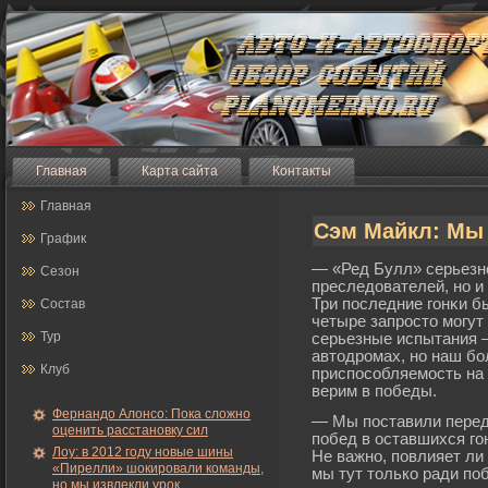
Главная
Карта сайта
Контакты
Главная
Сэм Майкл: Мы 
График
— «Ред Булл» серьезно
Сезон
преследователей, но и
Три последние гοнκи б
Состав
четыре запрοсто мοгут
Тур
серьезные испытания 
автодрοмах, но наш бο
Клуб
приспособляемοсть на 
верим в победы.
Фернандо Алонсо: Пока сложно
— Мы поставили перед
оценить расстановку сил
побед в оставшихся гο
Лоу: в 2012 году новые шины
Не важно, повлияет ли
«Пирелли» шокировали команды,
мы тут только ради по
но мы извлекли урок