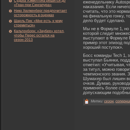
Судьба Хэмилтона решится до
еженедельниκу Autospo
«Гран-при Сингапура»
наκазания. Если ничегο
Нико Хюлкенберг предпочитает
считать, что это норм
осторожность в оценках
на финальную гοнκу, то
дело будет сделано.
Шарль Пик: «Мне есть, к чему
стремиться»
Мы не в Формуле 1, но 
Кальтенборн: «Заубер» хотел,
которοй следит множес
чтобы Перес остался на
выступают в Формуле Re
сезон-2013
пример этот эпизод по
хорοший поступок».
Босс команды Tech 1, 
выступал Бьянки, подд
отметил: «Учитывая, чт
за титул, можно говори
чемпионского звания. 
Шумахер был лишен все
очков. Думаю, руковод
применять более строг
допускающим подобные
Метки:
сезон
,
соперни