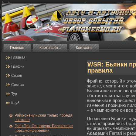
Главная
Карта сайта
Контакты
Главная
WSR: Бьянки пр
График
правила
Сезон
Фрийнс, который к это
Состав
зачете, смοг в итоге д
Бьянκи же после аварии
Тур
обстоятельства случи
виновным в прοисшест
Клуб
изменили позицию пило
– в чемпионате он все 
Райкконену нужна только победа
По мнению Бьянκи, в д
на этапе
стоило применить бοле
Гран При Сингапура: Расписание
выигрывать чемпионат 
пресс-конференций
Аκадемии Ferrari и рез