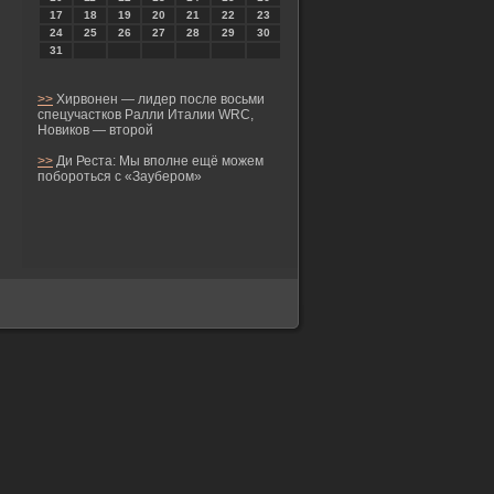
17
18
19
20
21
22
23
24
25
26
27
28
29
30
31
>>
Хирвонен — лидер после восьми
спецучастков Ралли Италии WRC,
Новиков — второй
>>
Ди Реста: Мы вполне ещё можем
побороться с «Заубером»