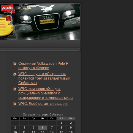
Серийный Volkswagen Polo R
покажут в Женеве
WRC: за рулем «Ситроена»
появится третий талантливый
Себастьян
WRC: компания «Хендэ»
официально объявила о
возвращении в чемпионат мира
WRC: Лоеб остается в ралли
Сегодня: Четверг, 6 Августа
Пн
Вт
Ср
Чт
Пт
Сб
Вс
1
2
3
4
5
6
7
8
9
10
11
12
13
14
15
16