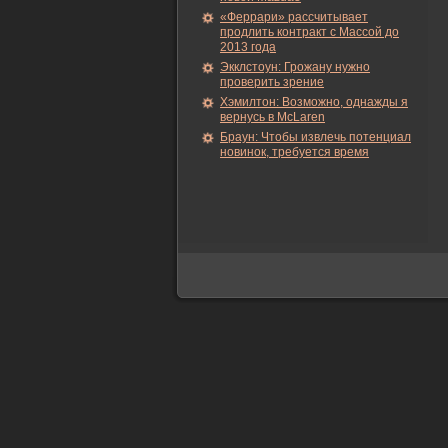
«Феррари» рассчитывает
продлить контракт с Массой до
2013 года
Экклстоун: Грожану нужно
проверить зрение
Хэмилтон: Возможно, однажды я
вернусь в McLaren
Браун: Чтобы извлечь потенциал
новинок, требуется время