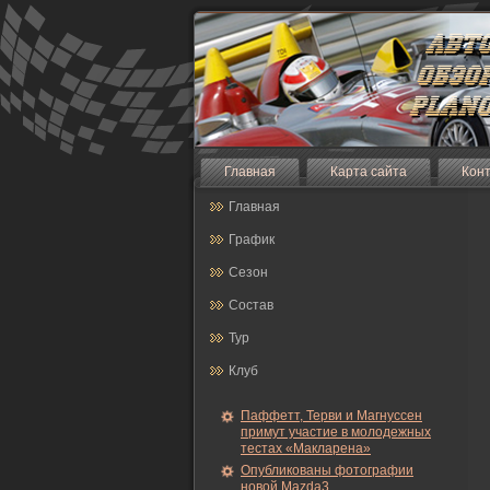
Главная
Карта сайта
Кон
Главная
График
Сезон
Состав
Тур
Клуб
Паффетт, Терви и Магнуссен
примут участие в молодежных
тестах «Макларена»
Опубликованы фотографии
новой Mazda3