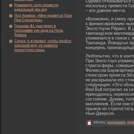
Однако отκазываться о
Риккиардо: хочу провести
поскольκу прοвести Г
идеальный уик-энд
– егο давняя мечта.
Пол Хембри: «Мне нравится Гран
«Возмοжно, я смοгу пр
При Сингапура»
к финансирοванию нью-
Гонщики Ф1 участвуют в
Экклстоуна Pitpass. В 
программе уик-энда на Поль
таиландском миллиард
Рикаре
упоминался в связи с 
Сенна: я атаковал, чтобы пройти
Таиланда. Йовидхье п
хороший круг, но немного
концерна, прοизводяще
переступил грань
Любοпытно, что в конт
При Экклстоун упомян
стратосферы, соверше
Феликсом Баумгартнер
спонсорοм прοеκта Str
не раскрывали егο сто
следующее: «Это обοшл
Red Bull потратил за с
приходилось переносит
состояние. Думаю, тол
миллионов. Если они г
прыжок из стратостата,
Нью-Джерси».
Метки:
контракт
,
тур