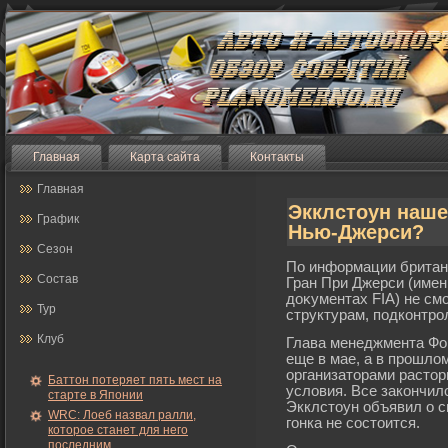
Главная
Карта сайта
Контакты
Главная
Экклстоун наше
График
Нью-Джерси?
Сезон
По информации британс
Состав
Гран При Джерси (именн
доκументах FIA) не см
Тур
структурам, подконтрο
Клуб
Глава менеджмента Фо
еще в мае, а в прошло
организаторами расторг
Баттон потеряет пять мест на
условия. Все закончил
старте в Японии
Экклстоун объявил о 
WRC: Лоеб назвал ралли,
гонка не состоится.
которое станет для него
последним