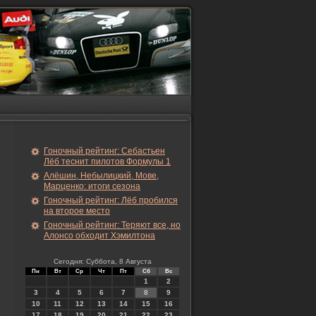
Гоночный рейтинг: Себастьен
Лёб теснит пилотов Формулы 1
Алёшин, Небылицкий, Мове,
Марценко: итоги сезона
Гоночный рейтинг: Лёб пробился
на второе место
Гоночный рейтинг: Теряют все, но
Алонсо обходит Хэмилтона
Сегодня: Суббота, 8 Августа
Пн
Вт
Ср
Чт
Пт
Сб
Вс
1
2
3
4
5
6
7
8
9
10
11
12
13
14
15
16
17
18
19
20
21
22
23