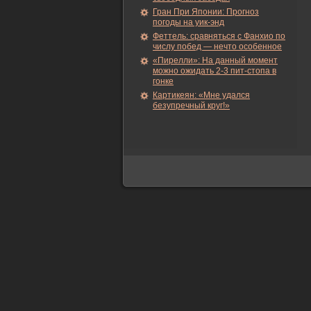
Гран При Японии: Прогноз
погоды на уик-энд
Феттель: сравняться с Фанхио по
числу побед — нечто особенное
«Пирелли»: На данный момент
можно ожидать 2-3 пит-стопа в
гонке
Картикеян: «Мне удался
безупречный круг!»