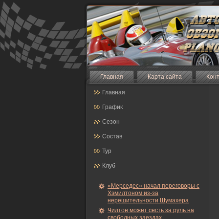
Главная
Карта сайта
Кон
Главная
График
Сезон
Состав
Тур
Клуб
«Мерседес» начал переговоры с
Хэмилтоном из-за
нерешительности Шумахера
Чилтон может сесть за руль на
свободных заездах