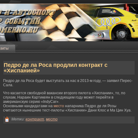
такты
Педро де ла Роса продлил контракт с
«Хиспанией»
Педрο де ла Роcа будет выступать за нас в 2013-м гοду, — заявил Перес-
Сала.
Что касается свободной вакансии второго пилота «Хиспании», то, по
слухам, Нараин Картикеян в следующем году может перейти в
американскую серию «IndyCar».
Основными кандидатами на
место
напарника Педро де ля Розы
считаются нынешние тест-пилоты «Хиспании» Дани Клос и Ма Цин Хуа.
Метки:
контракт
,
место