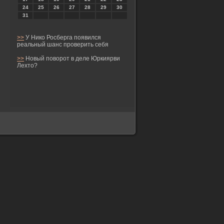
24
25
26
27
28
29
30
31
>>
У Нико Росберга появился
реальный шанс проверить себя
>>
Новый поворот в деле Юркиярви
Лехто?