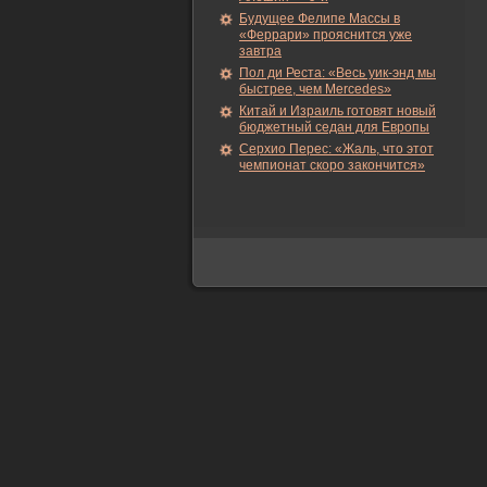
Будущее Фелипе Массы в
«Феррари» прояснится уже
завтра
Пол ди Реста: «Весь уик-энд мы
быстрее, чем Mercedes»
Китай и Израиль готовят новый
бюджетный седан для Европы
Серхио Перес: «Жаль, что этот
чемпионат скоро закончится»