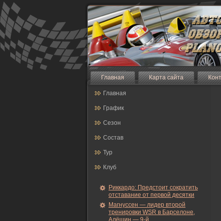
Главная
Карта сайта
Кон
Главная
График
Сезон
Состав
Тур
Клуб
Риккардо: Предстоит сократить
отставание от первой десятки
Магнуссен — лидер второй
тренировки WSR в Барселоне,
Алёшин — 9-й