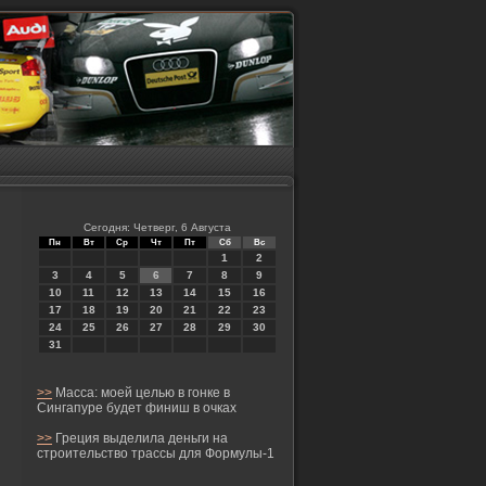
Сегодня: Четверг, 6 Августа
Пн
Вт
Ср
Чт
Пт
Сб
Вс
1
2
3
4
5
6
7
8
9
10
11
12
13
14
15
16
17
18
19
20
21
22
23
24
25
26
27
28
29
30
31
>>
Масса: моей целью в гонке в
Сингапуре будет финиш в очках
>>
Греция выделила деньги на
строительство трассы для Формулы-1