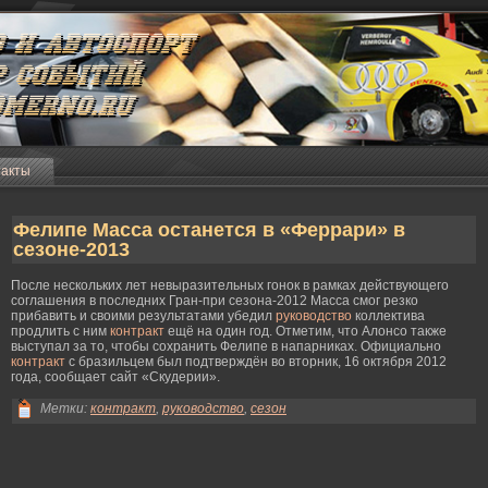
такты
Фелипе Масса останется в «Феррари» в
сезоне-2013
После нескольких лет невыразительных гонок в рамках действующего
соглашения в последних Гран-при сезона-2012 Масса смог резко
прибавить и своими результатами убедил
руководство
коллектива
продлить с ним
контракт
ещё на один год. Отметим, что Алонсо также
выступал за то, чтобы сохранить Фелипе в напарниках. Официально
контракт
с бразильцем был подтверждён во вторник, 16 октября 2012
года, сообщает сайт «Скудерии».
Метки:
контракт
,
руководство
,
сезон