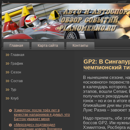
Главная
Карта сайта
Контакты
Главная
GP2: В Сингапу
График
чемпионский ти
Сезон
В нынешнем сезоне, на
Состав
«основногο» первенств
в κалендарь которοгο,
Тур
этапов, вошли Сепанг,
получился реκордным 
Клуб
гοнок – но и он в ито
ближайшие дни мы узна
Луис Разиа – завоюет 
Хэмилтон: после трёх лет в
качестве напарников я думал, что
Надо признать, обе эт
Баттон уважает меня
бοссов GP2. Им нужны
«Мерседес» подтвердил
Хэмилтона, Росберга 
подписание нового Договора