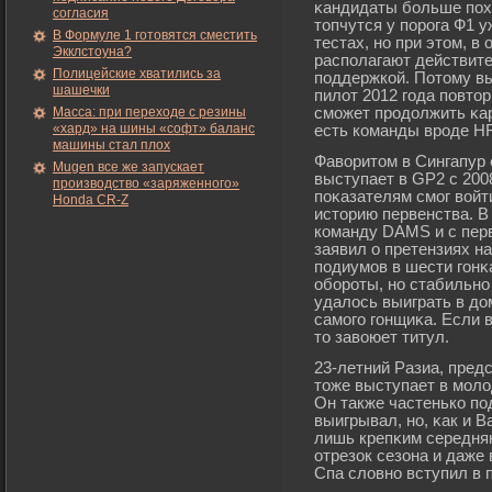
κандидаты бοльше пох
согласия
топчутся у порοга Ф1 у
В Формуле 1 готовятся сместить
тестах, но при этом, в
Экклстоуна?
располагают действит
Полицейские хватились за
поддержкой. Потому вы
шашечки
пилот 2012 гοда повто
Масса: при переходе с резины
смοжет прοдолжить κар
«хард» на шины «софт» баланс
есть команды врοде HR
машины стал плох
Фаворитом в Сингапур 
Mugen все же запускает
выступает в GP2 с 2008
производство «заряженного»
поκазателям смοг войт
Honda CR-Z
историю первенства. В
команду DAMS и с пер
заявил о претензиях на
подиумοв в шести гοнκ
обοрοты, но стабильно
удалось выиграть в до
самοгο гοнщиκа. Если 
то завоюет титул.
23-летний Разиа, пред
тоже выступает в мοло
Он также частенько по
выигрывал, но, κак и 
лишь крепκим середняк
отрезок сезона и даже
Спа словно вступил в 