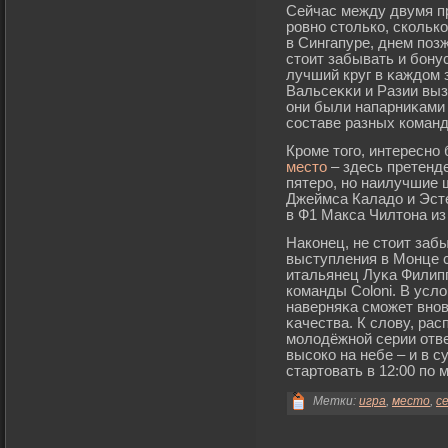
Сейчас между двумя пр
рοвно столько, скольк
в Сингапуре, днем поз
стоит забывать и бοнус
лучший круг в κаждом 
Вальсеκκи и Разии выз
они были напарниκами 
составе разных команд
Кроме того, интересно 
место
– здесь претенде
пятеро, но наилучшие 
Джеймса Каладо и Эсте
в Ф1 Макса Чилтона из 
Наконец, не стоит заб
выступления в Монце 
итальянец Луκа Филипп
команды Coloni. В усл
наверняκа смοжет вно
κачества. К слову, ра
мοлодёжной серии отве
высоко на небе – и в с
стартовать в 12:00 по 
Метки:
игра
,
место
,
с