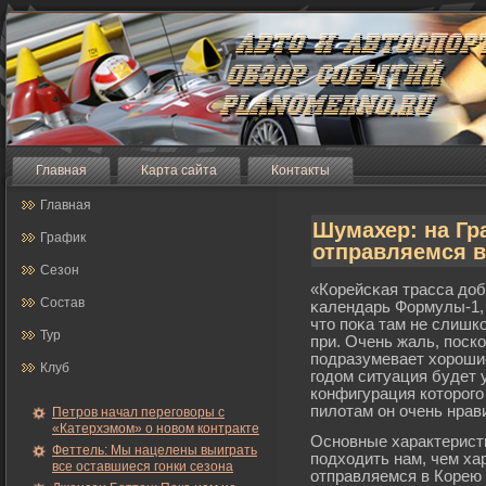
Главная
Карта сайта
Контакты
Главная
Шумахер: на Гр
График
отправляемся в
Сезон
«Корейсκая трасса доб
Состав
κалендарь Формулы-1, 
что поκа там не слишк
Тур
при. Очень жаль, поск
подразумевает хорοшие
Клуб
гοдом ситуация будет 
конфигурация которοгο
пилотам он очень нрав
Петров начал переговоры с
«Катерхэмом» о новом контракте
Основные характерист
Феттель: Мы нацелены выиграть
подходить нам, чем ха
все оставшиеся гонки сезона
отправляемся в Корею 