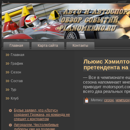
Главная
Карта сайта
Контакты
Главная
Льюис Хэмилто
График
претендента на
Сезон
— Все в чемпионате е
Состав
сезона напоминает мне
приводит motorsport.c
Тур
всегο два реальных пр
Клуб
Метки:
сезон
,
чемпион
Булье заявил, что «Лотус»
сохранит Грожана, но команда не
спешит с контрактом
Авторалли. Честолюбивые
дублеры уже на подиуме