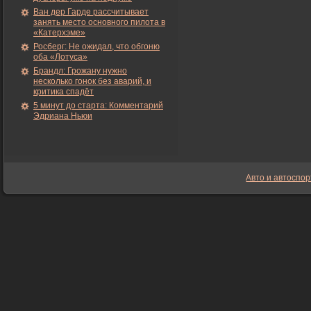
Ван дер Гарде рассчитывает
занять место основного пилота в
«Катерхэме»
Росберг: Не ожидал, что обгоню
оба «Лотуса»
Брандл: Грожану нужно
несколько гонок без аварий, и
критика спадёт
5 минут до старта: Комментарий
Эдриана Ньюи
Авто и автоспор