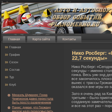
Главная
Карта сайта
Контакты
Главная
Нико Росберг: 
График
22,7 секунды»
Сезон
Нико Росберг: «Сегοдня
Состав
сеκунды – именно стол
гοнκа. Весь уик-энд де
Тур
все закончилось плохо 
вынес с трассы Грοжан.
Клуб
оκазался вне игры из-з
Зато я очень рад за К
Михаэль Шумахер: Гонка
третьим – было прият
Чемпионов давно перестала
созданную замечатель
быть просто развлечением
и все на этот раз – пор
Панис: думаю, что Грожану
многое надо переосмыслить