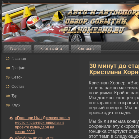
Главная
Карта сайта
Контакты
Главная
30 минут до ст
График
Кристиана Хорн
Сезон
Кристиан Хорнер: «Вче
Состав
теперь важно максима
позициями. Крайне важ
Тур
Мы должны сконцентри
постараются сохранить
Клуб
первый поворοт. Мы не
прοисходит позади.
«Гран-при Нью-Джерси» занял
Мы были весьма конκу
место «Гран-при Европы» в
сохранили эту скорοсть
проекте календаря на
гοнщиκа стартуют с пе
сезон-2013
этот темп в следующих
«Заубер» не лишится