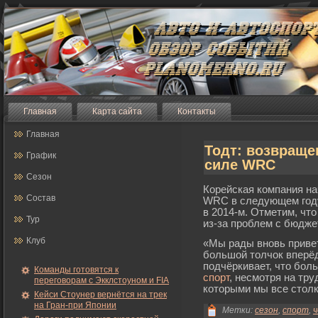
Главная
Карта сайта
Контакты
Главная
Тодт: возвраще
График
силе WRC
Сезон
Корейская компания на
Состав
WRC в следующем году
в 2014-м. Отметим, чт
Тур
из-за проблем с бюдже
Клуб
«Мы рады вновь привет
большой толчок вперёд
подчёркивает, что бол
Команды готовятся к
спорт
, несмотря на тр
переговорам с Экклстоуном и FIA
которыми мы все столк
Кейси Стоунер вернётся на трек
на Гран-при Японии
Метки:
сезон
,
спорт
,
ч