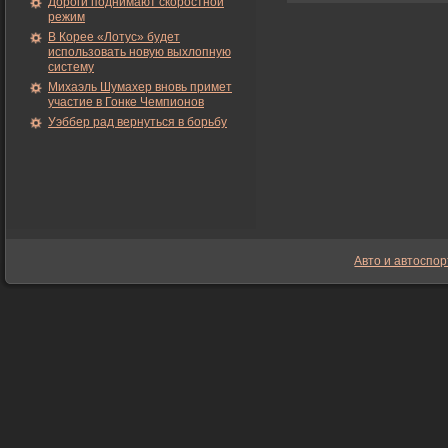
Дороги поднимают скоростной
режим
В Корее «Лотус» будет
использовать новую выхлопную
систему
Михаэль Шумахер вновь примет
участие в Гонке Чемпионов
Уэббер рад вернуться в борьбу
Авто и автоспор