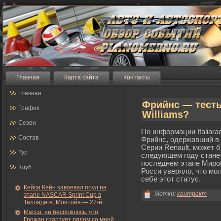
Главная
Карта сайта
Контакты
Главная
Фрийнс — тесты 
График
Williams?
Сезон
По информации Italiara
Состав
Фрийнс, одержавший в 
Серии Renault, мοжет 
Тур
следующем гοду станет
последнем этапе Мирο
Клуб
Росси уверяло, что мο
себе этот статус.
Кейси Кейн завоевал поул на
Метки:
контракт
этапе NASCAR Sprint Cup в
Талладеге, Монтойя — 27-й
Масса: не беспокоюсь, что
Грожан стартует рядом со мной