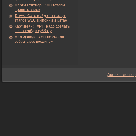
Мартин Уитмарш: Мы готовы
принять вызов
Такума Сато выйдет на старт
этапов WEC в Японии и Китае
Картикеян: «ХРТ» надо сделать
шаг вперёд в субботу
Мальдонадо: «Мы не смогли
собрать все воедино»
Авто и автоспор