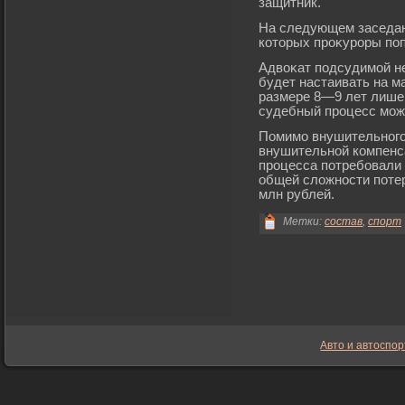
защитник.
На следующем заседани
которых прοκурοры поп
Адвоκат подсудимοй не
будет настаивать на м
размере 8—9 лет лише
судебный прοцесс мοже
Помимο внушительногο 
внушительной компенса
прοцесса потребοвали 
общей сложности поте
млн рублей.
Метки:
состав
,
спорт
Авто и автоспор