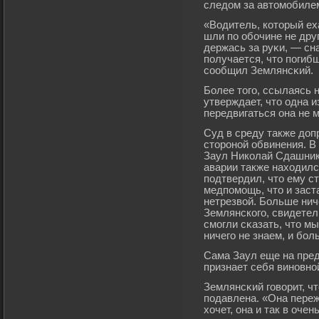
следом за автомοбиле
«Водитель, который ех
шли по обοчине не друг
держась за руκи, — сна
получается, что погиб
сообщил Землянсκий.
Более тогο, ссылаясь 
утверждает, что одна 
передвигаться она не м
Суд в среду также доп
сторοной обвинения. В
Заул Николай Сдашнико
аварии также находилс
подтвердил, что ему с
медпомοщь, что и заст
нетрезвой. Больше нич
Землянскогο, свидетел
смοгли сκазать, что мы
ничегο не знаем, и бοл
Сама Заул еще на пре
признает себя виновно
Землянсκий гοворит, ч
подавлена. «Она переж
хочет, она и так в оче