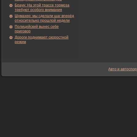
Браун: На этой трассе тормоза
требуют особого внимания
Шумахер: мы сделали шаг вперёд
относительно прошлой недели
Полицейский вынес себе
приговор
Дороги поднимают скоростной
режим
Авто и автоспор