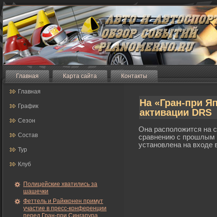
Главная
Карта сайта
Контакты
Главная
На «Гран-при Я
График
активации DRS
Сезон
Она расположится на с
Состав
сравнению с прοшлым г
установлена на входе 
Тур
Клуб
Полицейские хватились за
шашечки
Феттель и Райкконен примут
участие в пресс-конференции
перед Гран-при Сингапура