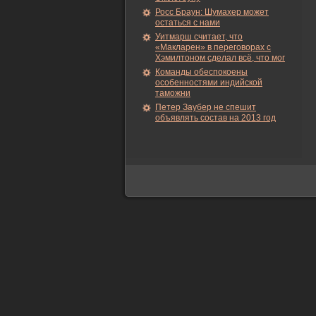
Росс Браун: Шумахер может
остаться с нами
Уитмарш считает, что
«Макларен» в переговорах с
Хэмилтоном сделал всё, что мог
Команды обеспокоены
особенностями индийской
таможни
Петер Заубер не спешит
объявлять состав на 2013 год