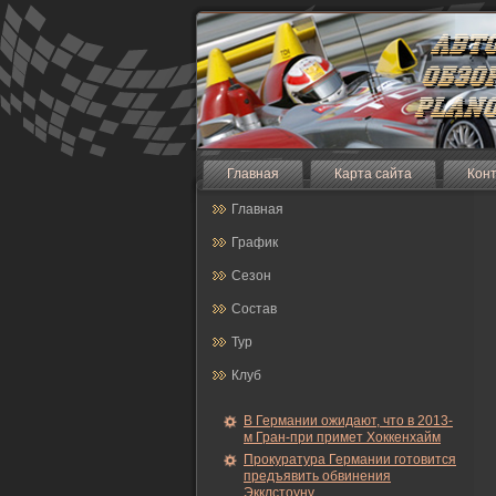
Главная
Карта сайта
Кон
Главная
График
Сезон
Состав
Тур
Клуб
В Германии ожидают, что в 2013-
м Гран-при примет Хоккенхайм
Прокуратура Германии готовится
предъявить обвинения
Экклстоуну