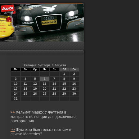
Сегодня: Четверг, 6 Августа
Пн
Вт
Ср
Чт
Пт
Сб
Вс
1
2
3
4
5
6
7
8
9
10
11
12
13
14
15
16
17
18
19
20
21
22
23
24
25
26
27
28
29
30
31
>>
Хельмут Марко: У Феттеля в
контракте нет опции для досрочного
расторжения
>>
Шумахер был только третьим в
списке Mercedes?