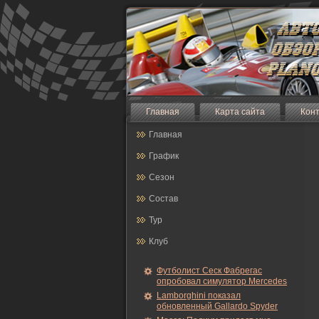
Главная
Карта сайта
Кон
Главная
График
Сезон
Состав
Тур
Клуб
Футболист Сеск Фабрегас
опробовал симулятор Mercedes
Lamborghini показал
обновленный Gallardo Spyder