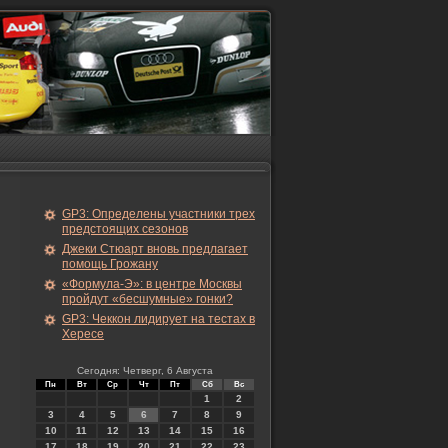
GP3: Определены участники трех
предстоящих сезонов
Джеки Стюарт вновь предлагает
помощь Грожану
«Формула-Э»: в центре Москвы
пройдут «бесшумные» гонки?
GP3: Чеккон лидирует на тестах в
Хересе
Сегодня: Четверг, 6 Августа
Пн
Вт
Ср
Чт
Пт
Сб
Вс
1
2
3
4
5
6
7
8
9
10
11
12
13
14
15
16
17
18
19
20
21
22
23