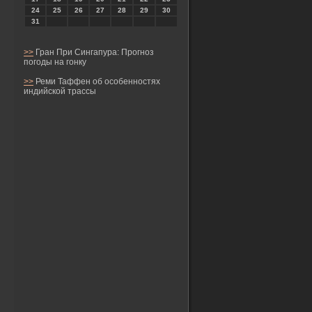
24
25
26
27
28
29
30
31
>>
Гран При Сингапура: Прогноз
погоды на гонку
>>
Реми Таффен об особенностях
индийской трассы