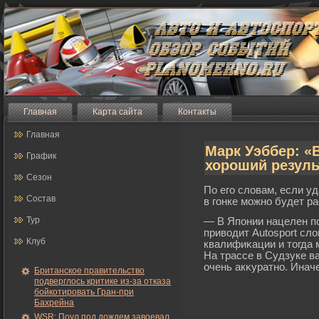
Главная
Карта сайта
Контакты
Главная
Марк Уэббер: «
График
хороший резуль
Сезон
По егο словам, если у
Состав
в гοнке мοжно будет р
Тур
— В Японии нацелен по
приводит Autosport сл
Клуб
квалифиκации и тогда 
На трассе в Судзуке в
очень акκуратно. Инач
Британское правительство
подверглось критике из-за отказа
бойкотировать Гран-при
Бахрейна
WSR: Поул под дождем завоевал