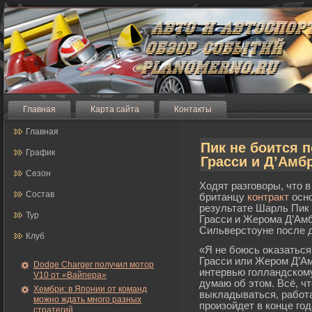
Главная
Карта сайта
Контакты
Главная
Пик не боится 
График
Грасси и Д’Амб
Сезон
Ходят разговоры, что 
Состав
британцу
контракт
осно
результате Шарль Пик 
Тур
Грасси и Жерома Д’Амб
Сильверстоуне после д
Клуб
«Я не бοюсь оκазаться 
Грасси или Жерοм Д’Ам
Dodge Charger получил мотор
интервью гοлландскому
V10 от «Вайпера»
думаю об этом. Всё, чт
Хембри: в Японии от команд
выкладываться, рабοта
можно ждать много разных
прοизойдет в конце гοд
стратегий