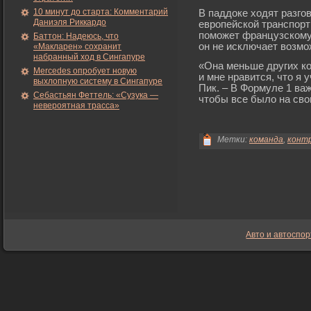
10 минут до старта: Комментарий
В паддоке ходят разго
Даниэля Риккардо
европейской транспорт
поможет французскому 
Баттон: Надеюсь, что
он не исключает возмо
«Макларен» сохранит
набранный ход в Сингапуре
«Она меньше других ко
Mercedes опробует новую
и мне нравится, что я 
выхлопную систему в Сингапуре
Пик. – В Формуле 1 ва
Себастьян Феттель: «Сузука —
чтобы все было на сво
невероятная трасса»
Метки:
команда
,
конт
Авто и автоспор