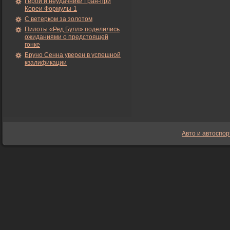
Герои и неудачники Гран-при
Кореи Формулы-1
С ветерком за золотом
Пилоты «Ред Булл» поделились
ожиданиями о предстоящей
гонке
Бруно Сенна уверен в успешной
квалификации
Авто и автоспор