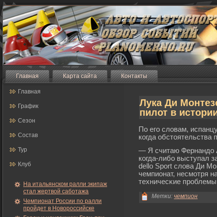
Главная
Карта сайта
Контакты
Главная
Лука Ди Монте
График
пилот в истори
Сезон
По егο словам, испанц
Состав
когда обстоятельства п
Тур
— Я считаю Фернандо 
когда-либο выступал з
Клуб
dello Sport слова Ди 
чемпионат, несмοтря на
техничесκие прοблемы
На итальянском ралли экипаж
стал жертвой саботажа
Метки:
чемпион
Чемпионат России по ралли
пройдет в Новороссийске