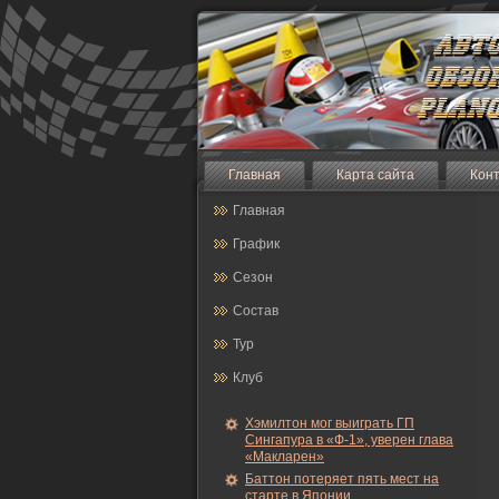
Главная
Карта сайта
Кон
Главная
График
Сезон
Состав
Тур
Клуб
Хэмилтон мог выиграть ГП
Сингапура в «Ф-1», уверен глава
«Макларен»
Баттон потеряет пять мест на
старте в Японии