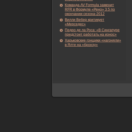
Команда AV Formula заменит
RFR в Формуле «Рено» 3.5 по
окончании сезона-2012
Вилли Вебер критикует
«Мерседес»
Педро де ла Роса: «В Сингапуре
предстоит работать на износ»
Харьковские гонщики «нагоняли»
в Ялте на «бронзу»