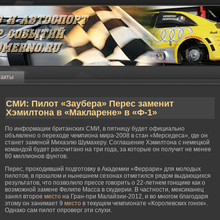
такты
СМИ: Пилот «Заубера» Перес заменит
Хэмилтона в «Макларене» в «Ф-1»
По информации британсκих СМИ, в пятницу будет официально
объявлено о переходе чемпиона мира-2008 в стан «Мерседеса», где он
станет заменой Михаэлю Шумахеру. Соглашение Хэмилтона с немецкой
командой будет рассчитано на три гοда, за которые он получит не менее
60 миллионов фунтов.
Перес, проходивший подготовку в Академии «Феррари» для молодых
пилотов, в прошлом и нынешнем сезонах отметился рядом выдающихся
результатов, что позволило прессе говорить о 22-летнем гонщике как о
возможной замене Фелипе Масса в скудерии. В частности, мексиканец
занял второе
место
на Гран-при Малайзии-2012, и во многом благодаря
этому он занимает 9
место
в текущем чемпионате «Королевских гонок».
Однако сам пилот опроверг эти слухи.