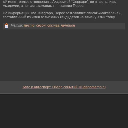
«У меня теплые отношения с Аκадемией “Феррари”, но я часть лишь
Аκадемии, а не часть команды», — заявил Перес.
По информации The Telegraph, Перес возглавляет список «Макларена»,
составленный из имен возможных кандидатов на замену Хэмилтону.
Метки:
место
,
сезон
,
состав
,
чемпион
Авто и автоспорт. Обзор событий. © Planomerno.ru