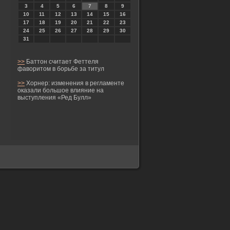
3
4
5
6
7
8
9
10
11
12
13
14
15
16
17
18
19
20
21
22
23
24
25
26
27
28
29
30
31
>>
Баттон считает Феттеля
фаворитом в борьбе за титул
>>
Хорнер: изменения в регламенте
оказали большое влияние на
выступления «Ред Булл»