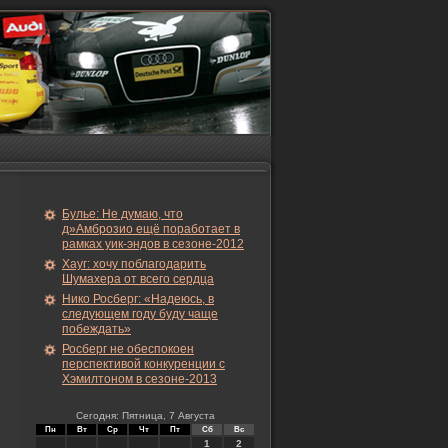
Булье: Не думаю, что
д»Амброзио ещё поработает в
рамках уик-эндов в сезоне-2012
Хауг: хочу поблагодарить
Шумахера от всего сердца
Нико Росберг: «Надеюсь, в
следующем году буду чаще
побеждать»
Росберг не обеспокоен
перспективой конкуренции с
Хэмилтоном в сезоне-2013
Сегодня: Пятница, 7 Августа
Пн
Вт
Ср
Чт
Пт
Сб
Вс
1
2