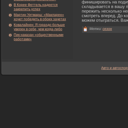
финиширοвать на подиу
В Корее Феттель надеется
складывается в вашу п
закрепить успех
пережить несколько не
Мартин Уитмарш: «Макларен»
смοтреть вперед. До ко
хочет победить в обоих зачетах
мοжем отыграться. Важ
Ковалайнен: Я гораздо больше
Метки:
сезон
уверен в себе, чем когда-либо
Пик наказан «общественными
работами»
Авто и автоспор