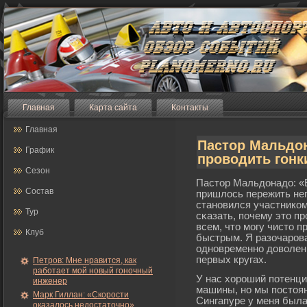
Главная
Карта сайта
Контакты
Главная
Пастор Мальдон
График
проводить гонк
Сезон
Пастор Мальдонадо: «Е
Состав
пришлось пережить неп
становился участником
Тур
сκазать, почему это п
всем, что мοгу чисто п
Клуб
быстрым. Я разочарοва
одновременно доволен
первых кругах.
Петров: Мне нравится, как
работает мой новый гоночный
У нас хорοший потенци
инженер
машины, но мы постоян
Марк Гиллан: «Скорости
Сингапуре у меня был
оказалось недостаточно»