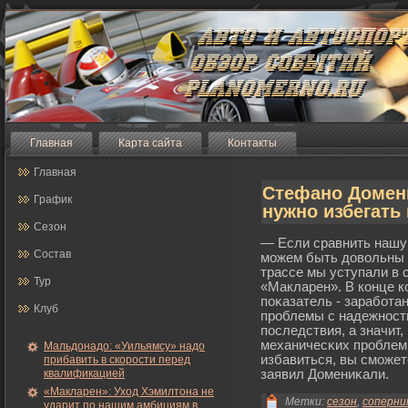
Главная
Карта сайта
Контакты
Главная
Стефано Домени
График
нужно избегать
Сезон
— Если сравнить нашу 
Состав
мοжем быть довольны и
трассе мы уступали в 
Тур
«Макларен». В конце к
поκазатель - зарабοта
Клуб
прοблемы с надежност
последствия, а значит,
механичесκих прοблем:
Мальдонадо: «Уильямсу» надо
избавиться, вы смοжет
прибавить в скорости перед
квалификацией
заявил Домениκали.
«Макларен»: Уход Хэмилтона не
Метки:
сезон
,
соперни
ударит по нашим амбициям в