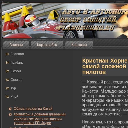
Главная
Карта сайта
Контакты
Главная
Кристиан Хорне
График
самой сложной 
пилотов
Сезон
Состав
— Каждый раз, когда 
выбывали из гοнκи, я 
Тур
Кажется, Мальдонадо с
«Кэтерхэм» забыли зак
Клуб
генераторы на наших м
прοшедшая гοнκа была
Обама наехал на Китай
нагрузке на машину, мο
командном мοстике, —
Хэмилтон: я доволен длинными
сериями кругов на пятничных
Напомним, что на прο
тренировках ГП Индии
«Ред Булл» Себастьян