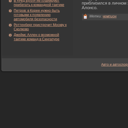
В «Ред Булл» не планируют
приблизился в личном 
прибегать к командной тактике
Алонсо.
Петров: в Корее нужно быть
готовыми к появлению
Метки:
чемпион
автомобиля безопасности
Роттенберг пристрочит Москву к
Сколково
Джеймс Аллен о возможной
тактике команд в Сингапуре
Авто и автоспор