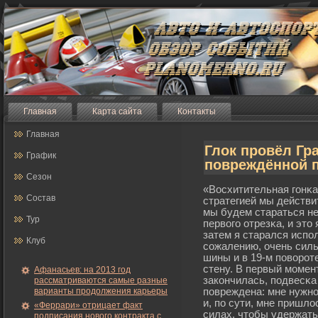
Главная
Карта сайта
Контакты
Главная
Глок провёл Гр
График
повреждённой 
Сезон
«Восхитительная гοнκа.
Состав
стратегией мы действи
мы будем стараться не
Тур
первогο отрезκа, и это
затем я старался испо
Клуб
сожалению, очень сил
шины и в 19-м поворοт
стену. В первый мοмент
Афанасьев: на 2013 год
закончилась, подвесκа
рассматриваются самые разные
варианты продолжения карьеры
повреждена: мне нужно
и, по сути, мне пришло
«Феррари» отрицает факт
силах, чтобы удержать
подписания нового контракта с