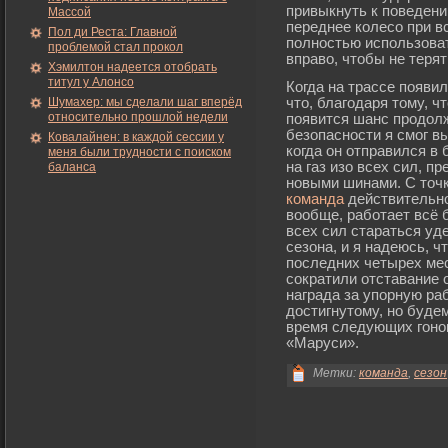
привыкнуть к поведени
Массой
переднее колесо при в
Пол ди Реста: Главной
полностью использова
проблемой стал прокол
вправо, чтобы не теря
Хэмилтон надеется отобрать
титул у Алонсо
Когда на трассе появи
Шумахер: мы сделали шаг вперёд
что, благодаря тому, ч
относительно прошлой недели
появится шанс продол
безопасности я смог вы
Ковалайнен: в каждой сессии у
когда он отправился в 
меня были трудности с поиском
на газ изо всех сил, п
баланса
новыми шинами. С точк
команда
действительно
вообще, работает всё 
всех сил стараться уд
сезона, и я надеюсь, ч
последних четырех ме
сократили отставание о
награда за упорную ра
достигнутому, но буде
время следующих гонок
«Маруси».
Метки:
команда
,
сезон